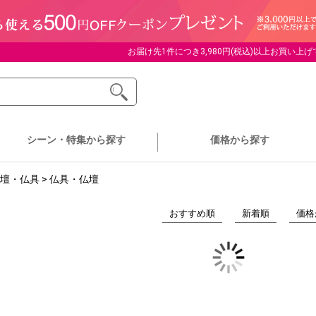
お届け先1件につき3,980円(税込)以上お買い上
シーン・特集
から探す
価格
から探す
壇・仏具
>
仏具・仏壇
おすすめ順
新着順
価格