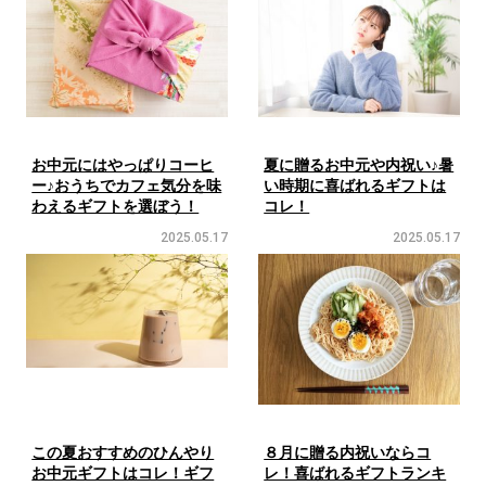
お中元にはやっぱりコーヒ
夏に贈るお中元や内祝い♪暑
ー♪おうちでカフェ気分を味
い時期に喜ばれるギフトは
わえるギフトを選ぼう！
コレ！
2025.05.17
2025.05.17
この夏おすすめのひんやり
８月に贈る内祝いならコ
お中元ギフトはコレ！ギフ
レ！喜ばれるギフトランキ