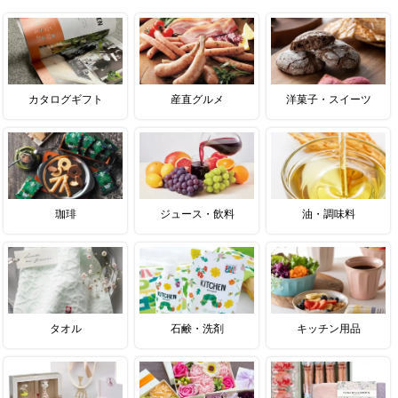
カタログギフト
産直グルメ
洋菓子・スイーツ
珈琲
ジュース・飲料
油・調味料
タオル
石鹸・洗剤
キッチン用品