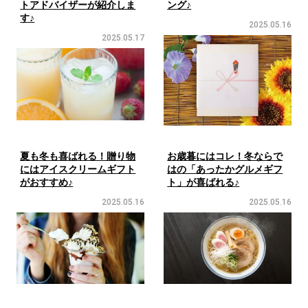
トアドバイザーが紹介しま
ング♪
す♪
2025.05.16
2025.05.17
夏も冬も喜ばれる！贈り物
お歳暮にはコレ！冬ならで
にはアイスクリームギフト
はの「あったかグルメギフ
がおすすめ♪
ト」が喜ばれる♪
2025.05.16
2025.05.16