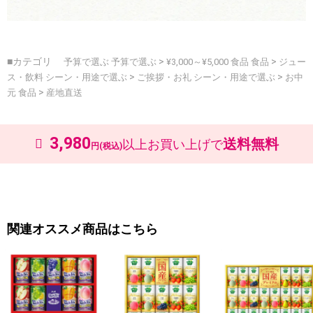
■カテゴリ
>
>
予算で選ぶ
予算で選ぶ
¥3,000～¥5,000
食品
食品
ジュー
>
>
ス・飲料
シーン・用途で選ぶ
ご挨拶・お礼
シーン・用途で選ぶ
お中
>
元
食品
産地直送
3,980
送料無料
以上お買い上げで
円(税込)
関連オススメ商品はこちら